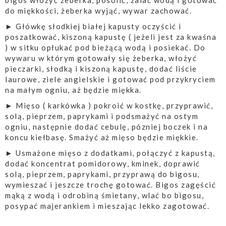
bigos włożyć żeberka, posolić, zalać wodą i gotować
do miękkości, żeberka wyjąć, wywar zachować.
► Główkę słodkiej białej kapusty oczyścić i
poszatkować, kiszoną kapustę ( jeżeli jest za kwaśna
) w sitku opłukać pod bieżącą wodą i posiekać. Do
wywaru w którym gotowały się żeberka, włożyć
pieczarki, słodką i kiszoną kapustę, dodać liście
laurowe, ziele angielskie i gotować pod przykryciem
na małym ogniu, aż będzie miękka.
► Mięso ( karkówka ) pokroić w kostkę, przyprawić,
solą, pieprzem, paprykami i podsmażyć na ostym
ogniu, następnie dodać cebulę, pózniej boczek i na
koncu kiełbasę. Smażyć aż mięso będzie miękkie.
► Usmażone mięso z dodatkami, połączyć z kapustą,
dodać koncentrat pomidorowy, kminek, doprawić
solą, pieprzem, paprykami, przyprawą do bigosu,
wymieszać i jeszcze trochę gotować. Bigos zagęścić
mąką z wodą i odrobiną śmietany, wlać bo bigosu,
posypać majerankiem i mieszając lekko zagotować.