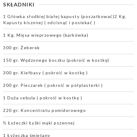
SKŁADNIKI
1 Główka słodkiej białej kapusty (poszatkować)2 Kg.
Kapusty kiszonej ( odcisnąć i posiekać )
1 Kg. Mięsa wieprzowego (karkówka)
300 gr. Żeberek
150 gr. Wędzonego boczku (pokroić w kostkę)
300 gr. Kiełbasy ( pokroić w kostkę )
200 gr. Pieczarek ( pokroić w półplasterki )
1 Duża cebula ( pokroić w kostkę )
220 gr. Koncentratu pomidorowego
½ Łyżeczki Łyżki mąki pszennej
1 Łyżeczka śmietany