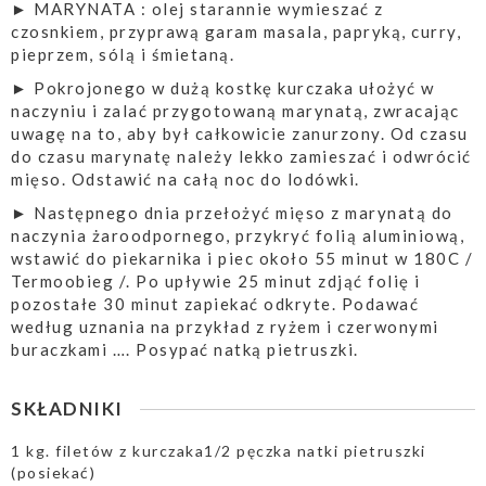
► MARYNATA : olej starannie wymieszać z
czosnkiem, przyprawą garam masala, papryką, curry,
pieprzem, sólą i śmietaną.
► Pokrojonego w dużą kostkę kurczaka ułożyć w
naczyniu i zalać przygotowaną marynatą, zwracając
uwagę na to, aby był całkowicie zanurzony. Od czasu
do czasu marynatę należy lekko zamieszać i odwrócić
mięso. Odstawić na całą noc do lodówki.
► Następnego dnia przełożyć mięso z marynatą do
naczynia żaroodpornego, przykryć folią aluminiową,
wstawić do piekarnika i piec około 55 minut w 180C /
Termoobieg /. Po upływie 25 minut zdjąć folię i
pozostałe 30 minut zapiekać odkryte. Podawać
według uznania na przykład z ryżem i czerwonymi
buraczkami …. Posypać natką pietruszki.
SKŁADNIKI
1 kg. filetów z kurczaka1/2 pęczka natki pietruszki
(posiekać)