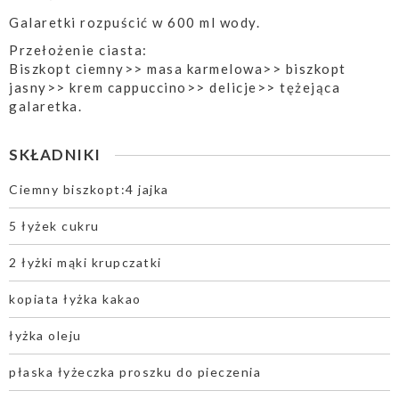
Galaretki rozpuścić w 600 ml wody.
Przełożenie ciasta:
Biszkopt ciemny>> masa karmelowa>> biszkopt
jasny>> krem cappuccino>> delicje>> tężejąca
galaretka.
SKŁADNIKI
Ciemny biszkopt:4 jajka
5 łyżek cukru
2 łyżki mąki krupczatki
kopiata łyżka kakao
łyżka oleju
płaska łyżeczka proszku do pieczenia