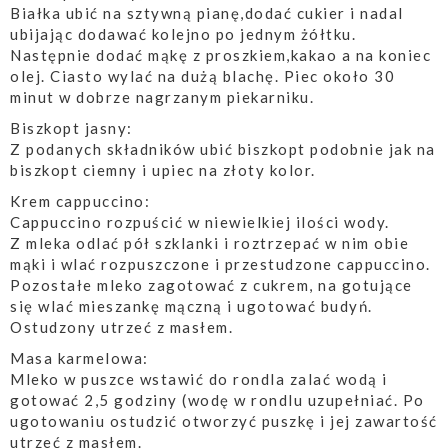
Białka ubić na sztywną pianę,dodać cukier i nadal
ubijając dodawać kolejno po jednym żółtku.
Następnie dodać mąkę z proszkiem,kakao a na koniec
olej. Ciasto wylać na dużą blachę. Piec około 30
minut w dobrze nagrzanym piekarniku.
Biszkopt jasny:
Z podanych składników ubić biszkopt podobnie jak na
biszkopt ciemny i upiec na złoty kolor.
Krem cappuccino:
Cappuccino rozpuścić w niewielkiej ilości wody.
Z mleka odlać pół szklanki i roztrzepać w nim obie
mąki i wlać rozpuszczone i przestudzone cappuccino.
Pozostałe mleko zagotować z cukrem, na gotujące
się wlać mieszankę mączną i ugotować budyń.
Ostudzony utrzeć z masłem.
Masa karmelowa:
Mleko w puszce wstawić do rondla zalać wodą i
gotować 2,5 godziny (wodę w rondlu uzupełniać. Po
ugotowaniu ostudzić otworzyć puszkę i jej zawartość
utrzeć z masłem.