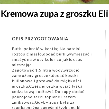
Kremowa zupa z groszku Eli
OPIS PRZYGOTOWANIA
Bułki pokroić w kostkę.Na patelni
roztopić masło,dodać bułki,wymieszać i
smażyć na złoty kolor co jakiś czas
mieszając.
Zagotować 1.5 litra wody,wrzucić
zamrożony groszek,dodać kostki
bulionowe i gotować do miękkości
groszku.Część groszku wyjąć łyżką
cedzakową i odłożyć.Do zupy dodać
pokrojone serki topione i razem
zmiksować.Gdyby zupa była za
rzadka,można zagęścić łyżką mąki