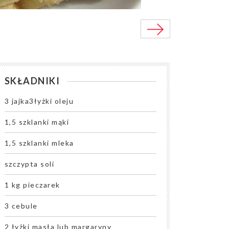
SKŁADNIKI
3 jajka3łyżki oleju
1,5 szklanki mąki
1,5 szklanki mleka
szczypta soli
1 kg pieczarek
3 cebule
2 łyżki masła lub margaryny