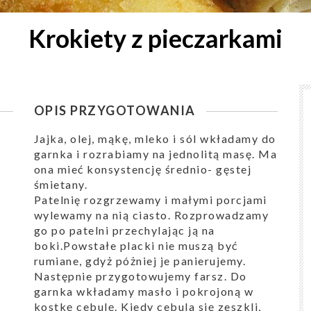
Krokiety z pieczarkami
OPIS PRZYGOTOWANIA
Jajka, olej, mąkę, mleko i sól wkładamy do
garnka i rozrabiamy na jednolitą masę. Ma
ona mieć konsystencję średnio- gęstej
śmietany.
Patelnię rozgrzewamy i małymi porcjami
wylewamy na nią ciasto. Rozprowadzamy
go po patelni przechylając ją na
boki.Powstałe placki nie muszą być
rumiane, gdyż póżniej je panierujemy.
Następnie przygotowujemy farsz. Do
garnka wkładamy masło i pokrojoną w
kostkę cebulę. Kiedy cebula się zeszkli,