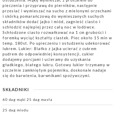
ostudzenia. Mąkę wymieszać z proszkiem do
pieczenia i przyprawą do pierników, następnie
przesiać i wymieszać na sucho z mielonymi orzechami
i skórką pomarańczową do wymieszanych suchych
składników dodać jajko i miód, zagnieść ciasto i
schłodzić najlepiej przez całą noc w lodówce.
Schłodzone ciasto rozwałkować na 1 cm grubości i
foremką wyciąć kształty ciastek. Piec około 15 min w
temp. 180st. Po upieczeniu i ostudzeniu udekorować
lukrem. Lukier: Białko z jajka ucierać z cukrem
pudrem do odpowiedniej konsystencji, cukier
dodajemy porcjami i ucieramy do uzyskania
gładkiego, białego lukru. Gotowy lukier trzymamy w
szczelnie zamkniętym pojemniku, doskonale nadaje
się do barwienia, barwnikami spożywczymi.
SKŁADNIKI
60 dag mąki 25 dag masła
25 dag miodu