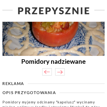
Pomidory nadziewane
REKLAMA
OPIS PRZYGOTOWANIA
Pomidory myjemy odcinamy "kapelusz" wycinamy