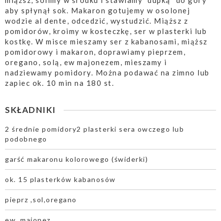
miąższ, solimy w środku i stawiamy "dupką" do góry
aby spłynął sok. Makaron gotujemy w osolonej
wodzie al dente, odcedzić, wystudzić. Miąższ z
pomidorów, kroimy w kosteczkę, ser w plasterki lub
kostkę. W misce mieszamy ser z kabanosami, miąższ
pomidorowy i makaron, doprawiamy pieprzem,
oregano, solą, ew majonezem, mieszamy i
nadziewamy pomidory. Można podawać na zimno lub
zapiec ok. 10 min na 180 st.
SKŁADNIKI
2 średnie pomidory2 plasterki sera owczego lub
podobnego
garść makaronu kolorowego (świderki)
ok. 15 plasterków kabanosów
pieprz ,sol,oregano
ew. majonez