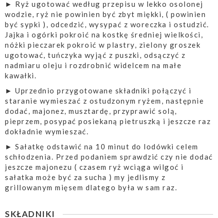
► Ryż ugotować według przepisu w lekko osolonej
wodzie, ryż nie powinien być zbyt miękki, ( powinien
być sypki ), odcedzić, wysypać z woreczka i ostudzić.
Jajka i ogórki pokroić na kostkę średniej wielkości,
nóżki pieczarek pokroić w plastry, zielony groszek
ugotować, tuńczyka wyjąć z puszki, odsączyć z
nadmiaru oleju i rozdrobnić widelcem na małe
kawałki.
► Uprzednio przygotowane składniki połączyć i
staranie wymieszać z ostudzonym ryżem, następnie
dodać, majonez, musztardę, przyprawić solą,
pieprzem, posypać posiekaną pietruszką i jeszcze raz
dokładnie wymieszać.
► Sałatkę odstawić na 10 minut do lodówki celem
schłodzenia. Przed podaniem sprawdzić czy nie dodać
jeszcze majonezu ( czasem ryż wciąga wilgoć i
sałatka może być za sucha ) my jedlismy z
grillowanym mięsem dlatego była w sam raz.
SKŁADNIKI