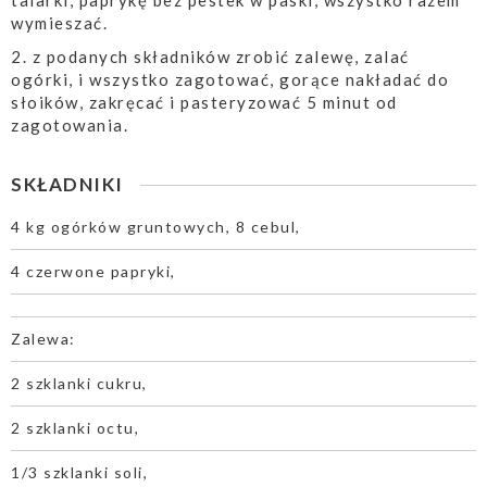
talarki, paprykę bez pestek w paski, wszystko razem
wymieszać.
2. z podanych składników zrobić zalewę, zalać
ogórki, i wszystko zagotować, gorące nakładać do
słoików, zakręcać i pasteryzować 5 minut od
zagotowania.
SKŁADNIKI
4 kg ogórków gruntowych, 8 cebul,
4 czerwone papryki,
Zalewa:
2 szklanki cukru,
2 szklanki octu,
1/3 szklanki soli,