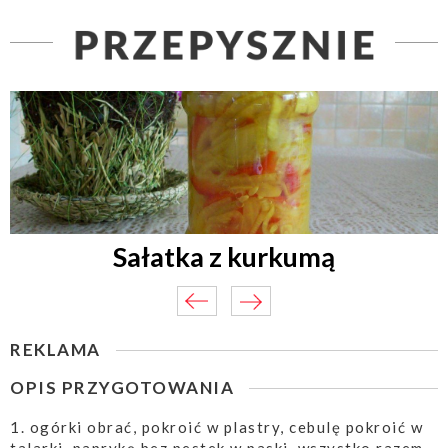
Sałatka z kurkumą
REKLAMA
OPIS PRZYGOTOWANIA
1. ogórki obrać, pokroić w plastry, cebulę pokroić w