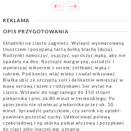
REKLAMA
OPIS PRZYGOTOWANIA
Składniki na ciasto zagnieść. Wylepić wysmarowaną
tłuszczem i posypaną tartą bułką blachę (dużą).
Rodzynki namoczyć, osączyć, oprószyć mąką, aby nie
opadały na dno. Roztopić margarynę, ostudzić i
wymieszać mikserem z serem, żółtkami, mąką i
cukrem. Pod koniec wlać mleko i nadal miksować.
Białka ubić ze szczyptą soli i delikatnie wmieszać w
masę serową razem z rodzynkami. Ser wylać na
ciasto. Wstawić do nagrzanego do 150 stopni
piekarnika i piec ok.80 minut w termoobiegu. Po
upieczeniu nie otwierać piekarnika przez ok. 10
minut. Sprawdzić patyczkiem, czy sernik się upiekł-
powinien pozostać suchy. Udekorować polewą
czekoladową i np.skórką pomarańczową i posypkami
do ciast albo inaczej wg. uznania