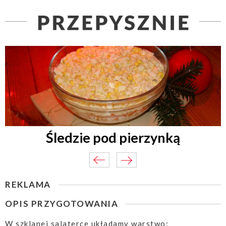
Śledzie pod pierzynką
REKLAMA
OPIS PRZYGOTOWANIA
W szklanej salaterce układamy warstwo: