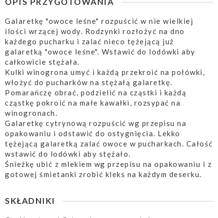
OPIS PRZYGOTOWANIA
Galaretkę "owoce leśne" rozpuścić w nie wielkiej
ilości wrzącej wody. Rodzynki rozłożyć na dno
każdego pucharku i zalać nieco tężejącą już
galaretką "owoce leśne". Wstawić do lodówki aby
całkowicie stężała.
Kulki winogrona umyć i każdą przekroić na połówki,
włożyć do pucharków na stężałą galaretkę.
Pomarańczę obrać, podzielić na cząstki i każdą
cząstkę pokroić na małe kawałki, rozsypać na
winogronach.
Galaretkę cytrynową rozpuścić wg przepisu na
opakowaniu i odstawić do ostygnięcia. Lekko
tężejącą galaretką zalać owoce w pucharkach. Całość
wstawić do lodówki aby stężało.
Śnieżkę ubić z mlekiem wg przepisu na opakowaniu i z
gotowej śmietanki zrobić kleks na każdym deserku.
SKŁADNIKI