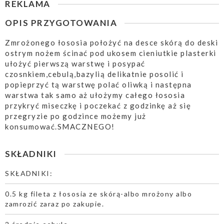
REKLAMA
OPIS PRZYGOTOWANIA
Zmrożonego łososia położyć na desce skórą do deski
ostrym nożem ścinać pod ukosem cieniutkie plasterki
ułożyć pierwszą warstwę i posypać
czosnkiem,cebulą,bazylią delikatnie posolić i
popieprzyć tą warstwę polać oliwką i następna
warstwa tak samo aż ułożymy całego łososia
przykryć miseczkę i poczekać z godzinkę aż się
przegryzie po godzince możemy już
konsumować.SMACZNEGO!
SKŁADNIKI
SKŁADNIKI:
0.5 kg fileta z łososia ze skórą-albo mrożony albo
zamrozić zaraz po zakupie.