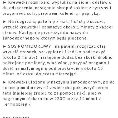
► Krewetki rozmrozić, wypłukać na sicie i odstawić
do odsączenia, następnie skropić sokiem z cytryny i
przyprawić solą, pieprzem, kolendrą i papryką.
► Na rozgrzaną patelnię z małą ilością tłuszczu,
wrzucić krewetki i obsmażyć około 1 minuty z każdej
strony. Następnie przełożyć do naczynia
żaroodpornego w którym będą pieczone.
► SOS POMIDOROWY : na patelni rozgrzać olej,
wrzucić czosnek, szczypiorek i krótko podsmazyć
(około 2 minuty), następnie dodać bez skórki drobno
pokrojone pomidory, wlać wino, posypać oregano i
dusić na małym ogniu pod przykryciem około 15
minut, od czasu do czasu mieszająć.
► Krewetki ułożone w naczyniu żaroodpornym, polać
sosem pomidorowym i z wierzchu pokruszyć serem
feta (najlepiej zrobić to za pomocą rąk), piec w
nagrzanym piekarniku w 220C przez 12 minut /
Termoobieg /.