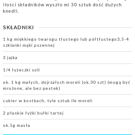
ilości składników wyszło mi 30 sztuk dość dużych
knedli.
SKŁADNIKI
1 kg miękkiego twarogu tłustego lub półtłustego3,5-4
szklanki mąki pszennej
3 jajka
1/4 łyżeczki soli
ok. 1 kg małych, dojrzałych moreli (ok.30 szt) (mogą być
mrożone, ale bez pestek)
cukier w kostkach, tyle sztuk ile moreli
2 płaskie łyżki bułki tartej
ok.5g masła