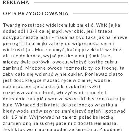
REKLAMA
OPIS PRZYGOTOWANIA
Twaróg rozetrzeć widelcem lub zmielić. Wbić jajka,
dodać sól i 3/4 całej mąki, wyrobić, jeśli trzeba
dosypać resztę mąki – masa ma być taka jak na leniwe
pierogi i ilość mąki zależy od wilgotności sera i
wielkości jaj. Morele umyć, każdą przekroić wzdłuż,
ale nie do końca, wyjąć pestkę a na jej miejsce,
między dwie połówki owocu, włożyć kostkę cukru,
zamknąć. Mrożone owoce rozmrozić tylko trochę, ta
żeby dało się wcisnąć w nie cukier. Ponieważ ciasto
jest dość klejące maczać ręce w zimnej wodzie,
nabierać porcje ciasta (ok. czubatej łyżki)
rozpłaszczać na dłoni, włożyć w nie morelę i
dokładnie zalepić owoc ze wszystkich stron formując
kulę. Wkładać delikatnie do osolonego wrzątku a
kiedy woda znów zawrze zmniejszyć ogień i gotować
ok. 15 min. Wyjmować na talerz, polać bułeczką
zrumienioną na suchej patelni z dodatkiem masła.
Jeśli ktoś woli można podać ze śmietaną. Z podanej