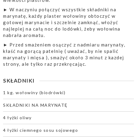
wielkości plastrów.
► W naczyniu połączyć wszystkie składniki na
marynatę, każdy plaster wołowiny obtoczyć w
gotowej marynacie i szczelnie zamknąć, włożyć
najlepiej na całą noc do lodówki, żeby wołowina
nabrała aromatu.
► Przed smażeniem osączyć z nadmiaru marynaty,
kłaść na gorącą patelnię ( uważać, by nie spalić
marynaty i mięsa ), smażyć około 3 minut z kazdej
strony, ale tylko raz przekręcając.
SKŁADNIKI
1 kg. wołowiny (biodrówki)
SKŁADNIKI NA MARYNATĘ
4 łyżki oliwy
4 łyżki ciemnego sosu sojowego