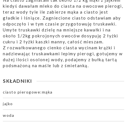
Na ciasto zagniatam tak około 1/2 kg mąki z jajkiem
kiedyś dawałam mleko do ciasta na owocowe pierogi,
teraz wody tyle ile zabierze mąka a ciasto jest
gładkie i lśniące. Zagniecione ciasto odstawiam aby
odpoczęło i w tym czasie przygotowuję truskawki.
Umyte truskawki dzielę na mniejsze kawałki i na
około 1/2kg pokrojonych owoców dosypuję 2 łyżki
cukru i 2 łyżki kaszki manny, całość mieszam.
Z rozwałkowanego cienko ciasta wycinam krążki i
nadziewając truskawkami lepimy pierogi, gotujemy w
dużej ilości osolonej wody, podajemy z bułką tartą
podsmażoną na maśle lub z śmietanką.
SKŁADNIKI
ciasto pierogowe:mąka
jajko
woda