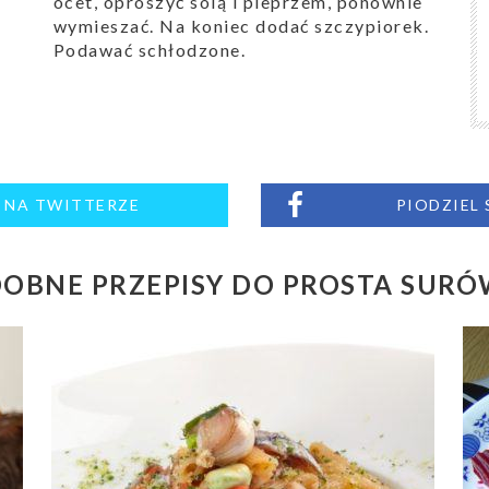
ocet, oprószyć solą i pieprzem, ponownie
wymieszać. Na koniec dodać szczypiorek.
Podawać schłodzone.
M NA TWITTERZE
PIODZIEL
OBNE PRZEPISY DO PROSTA SUR