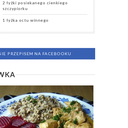
2 łyżki posiekanego cienkiego
szczypiorku
1 łyżka octu winnego
 SIE PRZEPISEM NA FACEBOOKU
ÓWKA