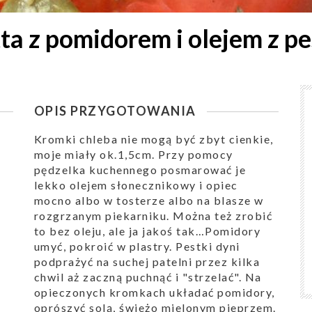
ta z pomidorem i olejem z pe
OPIS PRZYGOTOWANIA
Kromki chleba nie mogą być zbyt cienkie,
moje miały ok.1,5cm. Przy pomocy
pędzelka kuchennego posmarować je
lekko olejem słonecznikowy i opiec
mocno albo w tosterze albo na blasze w
rozgrzanym piekarniku. Można też zrobić
to bez oleju, ale ja jakoś tak…Pomidory
umyć, pokroić w plastry. Pestki dyni
podprażyć na suchej patelni przez kilka
chwil aż zaczną puchnąć i "strzelać". Na
opieczonych kromkach układać pomidory,
oprószyć solą, świeżo mielonym pieprzem.