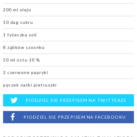
200 ml oleju
10 dag cukru
1 łyżeczka soli
8 ząbków czosnku
50 ml octu 10 %
2 czerwone papryki
pęczek natki pietruszki
PIODZIEL SIE PRZEPISEM NA TWITTERZE
PIODZIEL SIE PRZEPISEM NA FACEBOOKU