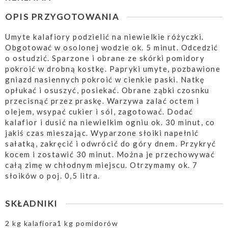
OPIS PRZYGOTOWANIA
Umyte kalafiory podzielić na niewielkie różyczki.
Obgotować w osolonej wodzie ok. 5 minut. Odcedzić
o ostudzić. Sparzone i obrane ze skórki pomidory
pokroić w drobną kostkę. Papryki umyte, pozbawione
gniazd nasiennych pokroić w cienkie paski. Natkę
opłukać i osuszyć, posiekać. Obrane ząbki czosnku
przecisnąć przez praskę. Warzywa zalać octem i
olejem, wsypać cukier i sól, zagotować. Dodać
kalafior i dusić na niewielkim ogniu ok. 30 minut, co
jakiś czas mieszając. Wyparzone słoiki napełnić
sałatką, zakręcić i odwrócić do góry dnem. Przykryć
kocem i zostawić 30 minut. Można je przechowywać
całą zimę w chłodnym miejscu. Otrzymamy ok. 7
słoików o poj. 0,5 litra.
SKŁADNIKI
2 kg kalafiora1 kg pomidorów