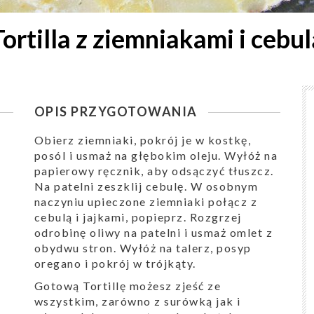
Tortilla z ziemniakami i cebul
OPIS PRZYGOTOWANIA
Obierz ziemniaki, pokrój je w kostkę,
posól i usmaż na głębokim oleju. Wyłóż na
papierowy ręcznik, aby odsączyć tłuszcz.
Na patelni zeszklij cebulę. W osobnym
naczyniu upieczone ziemniaki połącz z
cebulą i jajkami, popieprz. Rozgrzej
odrobinę oliwy na patelni i usmaż omlet z
obydwu stron. Wyłóż na talerz, posyp
oregano i pokrój w trójkąty.
Gotową Tortillę możesz zjeść ze
wszystkim, zarówno z surówką jak i