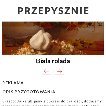
Biała rolada
REKLAMA
OPIS PRZYGOTOWANIA
Ciasto: Jajka ubijamy z cukrem do białości, dodajemy