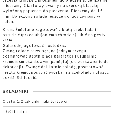
przesianą mąkę z proszkiem do pieczenia, delikatnie
mieszamy. Ciasto wylewamy na szeroką blaszkę
wyłożoną papierem do pieczenia. Pieczemy do 15
min. Upieczoną roladę jeszcze gorącą zwijamy w
rulon.
Krem: Śmietanę zagotować z białą czekoladą i
ostudzić (przed ubijaniem schłodzić), ubić na gęsty
krem.
Galaretkę ugotować i ostudzić.
Zimną roladę rozwinąć, na jednym brzegu
posmarować gęstniejącą galaretką i uzupełnić
kremem śmietankowym (pamiętając o zostawieniu do
dekoracji). Zwinąć delikatnie roladę, posmarować
resztą kremu, posypać wiórkami z czekolady i ułożyć
beziki. Schłodzić.
SKŁADNIKI
Ciasto:1/2 szklanki mąki tortowej
4 łyżki cukru