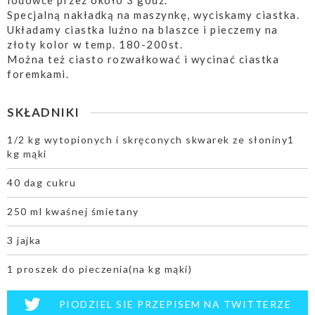
lodówce przez około 3 godz.
Specjalną nakładką na maszynkę, wyciskamy ciastka.
Układamy ciastka luźno na blaszce i pieczemy na
złoty kolor w temp. 180-200st.
Można też ciasto rozwałkować i wycinać ciastka
foremkami.
SKŁADNIKI
1/2 kg wytopionych i skręconych skwarek ze słoniny1
kg mąki
40 dag cukru
250 ml kwaśnej śmietany
3 jajka
1 proszek do pieczenia(na kg mąki)
PIODZIEL SIE PRZEPISEM NA TWITTERZE