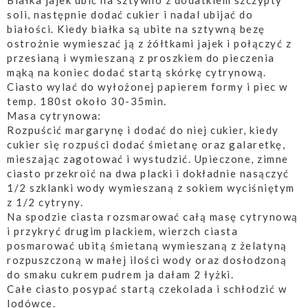
Białka jajek ubić na sztywno z dodatkiem szczypty
soli, następnie dodać cukier i nadal ubijać do
białości. Kiedy białka są ubite na sztywną bezę
ostrożnie wymieszać ją z żółtkami jajek i połączyć z
przesianą i wymieszaną z proszkiem do pieczenia
mąką na koniec dodać startą skórkę cytrynową.
Ciasto wylać do wyłożonej papierem formy i piec w
temp. 180st około 30-35min.
Masa cytrynowa:
Rozpuścić margarynę i dodać do niej cukier, kiedy
cukier się rozpuści dodać śmietanę oraz galaretkę,
mieszając zagotować i wystudzić. Upieczone, zimne
ciasto przekroić na dwa placki i dokładnie nasączyć
1/2 szklanki wody wymieszaną z sokiem wyciśniętym
z 1/2 cytryny.
Na spodzie ciasta rozsmarować całą masę cytrynową
i przykryć drugim plackiem, wierzch ciasta
posmarować ubitą śmietaną wymieszaną z żelatyną
rozpuszczoną w małej ilości wody oraz dosłodzoną
do smaku cukrem pudrem ja dałam 2 łyżki.
Całe ciasto posypać startą czekolada i schłodzić w
lodówce.