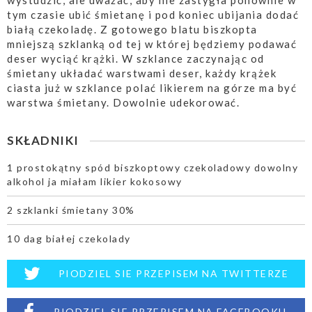
wystudzić, ale uważać, aby nie zastygła ponownie w
tym czasie ubić śmietanę i pod koniec ubijania dodać
białą czekoladę. Z gotowego blatu biszkopta
mniejszą szklanką od tej w której będziemy podawać
deser wyciąć krążki. W szklance zaczynając od
śmietany układać warstwami deser, każdy krążek
ciasta już w szklance polać likierem na górze ma być
warstwa śmietany. Dowolnie udekorować.
SKŁADNIKI
1 prostokątny spód biszkoptowy czekoladowy dowolny
alkohol ja miałam likier kokosowy
2 szklanki śmietany 30%
10 dag białej czekolady
PIODZIEL SIE PRZEPISEM NA TWITTERZE
PIODZIEL SIE PRZEPISEM NA FACEBOOKU