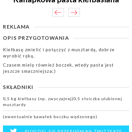
REKLAMA
OPIS PRZYGOTOWANIA
Kiełbasę zmielić i połączyć z musztardą, dobrze
wyrobić ręką,
Czasem mielę również boczek, wtedy pasta jest
jeszcze smaczniejsza;)
SKŁADNIKI
0,5 kg kiełbasy (np. zwyczajnej)0,5 słoiczka ulubionej
musztardy
(ewentualnie kawałek boczku wędzonego)
PIODZIEL SIE PRZEPISEM NA TWITTERZE