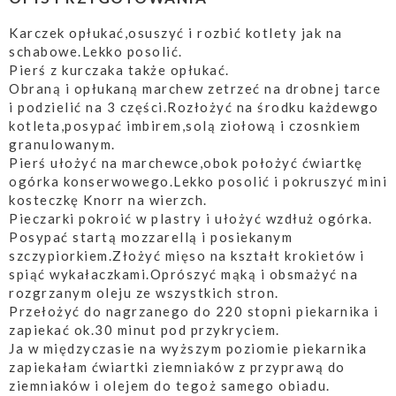
Karczek opłukać,osuszyć i rozbić kotlety jak na
schabowe.Lekko posolić.
Pierś z kurczaka także opłukać.
Obraną i opłukaną marchew zetrzeć na drobnej tarce
i podzielić na 3 części.Rozłożyć na środku każdewgo
kotleta,posypać imbirem,solą ziołową i czosnkiem
granulowanym.
Pierś ułożyć na marchewce,obok położyć ćwiartkę
ogórka konserwowego.Lekko posolić i pokruszyć mini
kosteczkę Knorr na wierzch.
Pieczarki pokroić w plastry i ułożyć wzdłuż ogórka.
Posypać startą mozzarellą i posiekanym
szczypiorkiem.Złożyć mięso na kształt krokietów i
spiąć wykałaczkami.Oprószyć mąką i obsmażyć na
rozgrzanym oleju ze wszystkich stron.
Przełożyć do nagrzanego do 220 stopni piekarnika i
zapiekać ok.30 minut pod przykryciem.
Ja w międzyczasie na wyższym poziomie piekarnika
zapiekałam ćwiartki ziemniaków z przyprawą do
ziemniaków i olejem do tegoż samego obiadu.