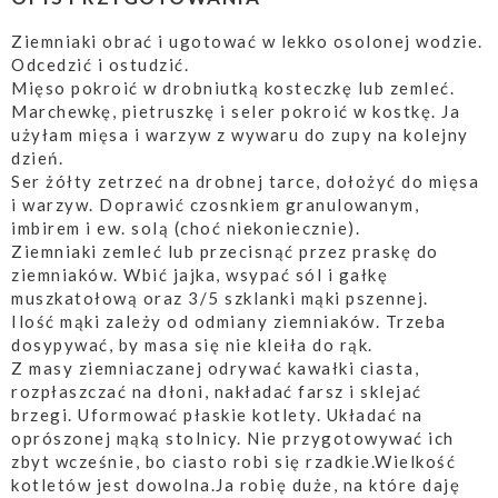
Ziemniaki obrać i ugotować w lekko osolonej wodzie.
Odcedzić i ostudzić.
Mięso pokroić w drobniutką kosteczkę lub zemleć.
Marchewkę, pietruszkę i seler pokroić w kostkę. Ja
użyłam mięsa i warzyw z wywaru do zupy na kolejny
dzień.
Ser żółty zetrzeć na drobnej tarce, dołożyć do mięsa
i warzyw. Doprawić czosnkiem granulowanym,
imbirem i ew. solą (choć niekoniecznie).
Ziemniaki zemleć lub przecisnąć przez praskę do
ziemniaków. Wbić jajka, wsypać sól i gałkę
muszkatołową oraz 3/5 szklanki mąki pszennej.
Ilość mąki zależy od odmiany ziemniaków. Trzeba
dosypywać, by masa się nie kleiła do rąk.
Z masy ziemniaczanej odrywać kawałki ciasta,
rozpłaszczać na dłoni, nakładać farsz i sklejać
brzegi. Uformować płaskie kotlety. Układać na
oprószonej mąką stolnicy. Nie przygotowywać ich
zbyt wcześnie, bo ciasto robi się rzadkie.Wielkość
kotletów jest dowolna.Ja robię duże, na które daję