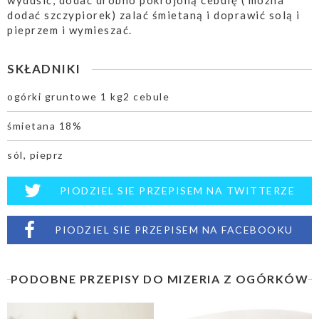
wydusić, dodać drobno pokrojoną cebulę ( można
dodać szczypiorek) zalać śmietaną i doprawić solą i
pieprzem i wymieszać.
SKŁADNIKI
ogórki gruntowe 1 kg2 cebule
śmietana 18%
sól, pieprz
PIODZIEL SIE PRZEPISEM NA TWITTERZE
PIODZIEL SIE PRZEPISEM NA FACEBOOKU
PODOBNE PRZEPISY DO MIZERIA Z OGÓRKÓW