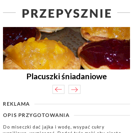
Placuszki śniadaniowe
REKLAMA
OPIS PRZYGOTOWANIA
Do miseczki dać jajka i wodę, wsypać cukry