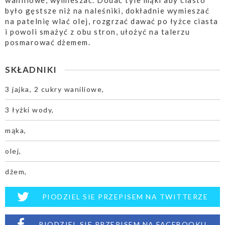
waniliowe, wymieszać. Dodać tyle mąki aby ciasto
było gęstsze niż na naleśniki, dokładnie wymieszać
na patelnię wlać olej, rozgrzać dawać po łyżce ciasta
i powoli smażyć z obu stron, ułożyć na talerzu
posmarować dżemem.
SKŁADNIKI
3 jajka, 2 cukry waniliowe,
3 łyżki wody,
mąka,
olej,
dżem,
PIODZIEL SIE PRZEPISEM NA TWITTERZE
PIODZIEL SIE PRZEPISEM NA FACEBOOKU