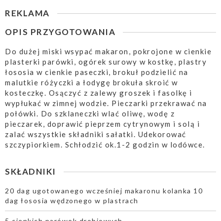
REKLAMA
OPIS PRZYGOTOWANIA
Do dużej miski wsypać makaron, pokrojone w cienkie
plasterki parówki, ogórek surowy w kostkę, plastry
łososia w cienkie paseczki, brokuł podzielić na
malutkie różyczki a łodygę brokuła skroić w
kosteczkę. Osączyć z zalewy groszek i fasolkę i
wypłukać w zimnej wodzie. Pieczarki przekrawać na
połówki. Do szklaneczki wlać oliwę, wodę z
pieczarek, doprawić pieprzem cytrynowym i solą i
zalać wszystkie składniki sałatki. Udekorować
szczypiorkiem. Schłodzić ok.1-2 godzin w lodówce.
SKŁADNIKI
20 dag ugotowanego wcześniej makaronu kolanka 10
dag łososia wędzonego w plastrach
5 cienkich parówek drobiowych