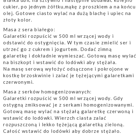
Białka ubić na sztywno i następnie dodawać kolejno
cukier, po jednym żółtku,mąkę z proszkiem a na końcu
olej. Gotowe ciasto wylać na dużą blachę i upiec na
złoty kolor.
Masa z sera białego:
Galaretki rozpuścić w 500 ml wrzącej wody i
odstawić do ostygnięcia. W tym czasie zmielić ser i
utrzeć go z cukrem i jogurtem. Dodać zimną
galaretkę i dokładnie wymieszać. Gotową masę wylać
na biszkopt i wstawić do lodówki aby stężała.
Na masę serową wyłożyć odsączone i pokrojone w
kostkę brzoskwinie i zalać je tężejącymi galaretkami
czerwonymi.
Masa z serków homogenizowanych:
Galaretki rozpuścić w 500 ml wrzącej wody. Gdy
ostygną zmiksować je z serkami homogenizowanymi.
Gotową masę wylać na stężałą galaretkę czerwoną i
wstawić do lodówki. Wierzch ciasta zalać
rozpuszczoną i lekko tężejącą galaretką zieloną.
Całość wstawić do lodówki aby dobrze stężało.