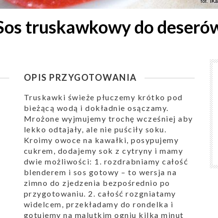
Sos truskawkowy do deseró
OPIS PRZYGOTOWANIA
Truskawki świeże płuczemy krótko pod
bieżącą wodą i dokładnie osączamy.
Mrożone wyjmujemy trochę wcześniej aby
lekko odtajały, ale nie puściły soku.
Kroimy owoce na kawałki, posypujemy
cukrem, dodajemy sok z cytryny i mamy
dwie możliwości: 1. rozdrabniamy całość
blenderem i sos gotowy – to wersja na
zimno do zjedzenia bezpośrednio po
przygotowaniu. 2. całość rozgniatamy
widelcem, przekładamy do rondelka i
gotujemy na malutkim ogniu kilka minut