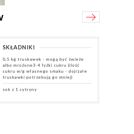
w
SKŁADNIKI
0,5 kg truskawek - mogą być świeże
albo mrożone3-4 łyżki cukru (ilość
cukru w/g własnego smaku - dojrzałe
truskawki potrzebują go mniej)
sok z 1 cytryny