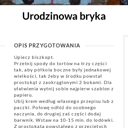
Urodzinowa bryka
OPIS PRZYGOTOWANIA
Upiecz biszkopt.
Przetnij spody do tortów na trzy części
tak, aby półkola boczne były jednakowej
wielkości, tak żeby w środku powstał
prostokąt z zaokrąglonymi 2 bokami. Dla
ułatwienia wytnij sobie najpierw szablon z
papieru.
Ubij krem według własnego przepisu lub z
paczki. Połowę odłóż do osobnego
naczynia, do drugiej zaś części dodaj
barwnik. Wstaw na 10-15 min. do lodówki.
Z prostokąta powstałego z przeciętych