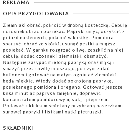
REKLAMA
OPIS PRZYGOTOWANIA
Ziemniaki obrać, pokroić w drobną kosteczkę. Cebulę
i czosnek obrać i posiekać. Papryki umyć, oczyścić z
gniazd nasiennych, pokroić w kostkę. Pomidora
sparzyć, obrać ze skórki, usunąć pestki a miąższ
posiekać. W garnku rozgrzać oliwę, zeszklić na niej
cebulę, dodać czosnek i ziemniaki, obsmażyć.
Następnie zasypać mieloną papryką oraz mąką i
smażyć przez chwilę mieszając, po czym zalać
bulionem i gotować na małym ogniu aż ziemniaki
będą miękkie. Wtedy dodać pokrojoną paprykę,
posiekanego pomidora i oregano. Gotować jeszcze
kilka minut aż papryka zmięknie, doprawić
koncentratem pomidorowym, solą i pieprzem.
Podawać z kleksem śmietany przybraną paseczkami
surowej papryki i listkami natki pietruszki.
SKŁADNIKI