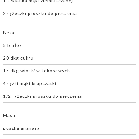
1 szklanka mąki ziemniaczanej
2 łyżeczki proszku do pieczenia
Beza:
5 białek
20 dkg cukru
15 dkg wiórków kokosowych
4 łyżki mąki krupczatki
1/2 łyżeczki proszku do pieczenia
Masa:
puszka ananasa