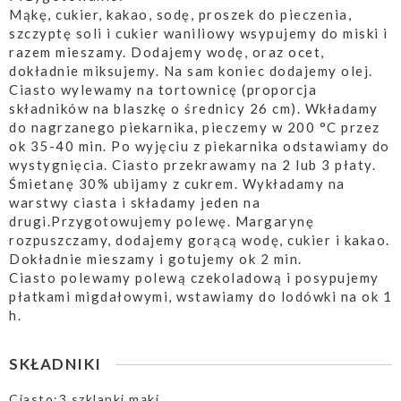
Mąkę, cukier, kakao, sodę, proszek do pieczenia,
szczyptę soli i cukier waniliowy wsypujemy do miski i
razem mieszamy. Dodajemy wodę, oraz ocet,
dokładnie miksujemy. Na sam koniec dodajemy olej.
Ciasto wylewamy na tortownicę (proporcja
składników na blaszkę o średnicy 26 cm). Wkładamy
do nagrzanego piekarnika, pieczemy w 200 °C przez
ok 35-40 min. Po wyjęciu z piekarnika odstawiamy do
wystygnięcia. Ciasto przekrawamy na 2 lub 3 płaty.
Śmietanę 30% ubijamy z cukrem. Wykładamy na
warstwy ciasta i składamy jeden na
drugi.Przygotowujemy polewę. Margarynę
rozpuszczamy, dodajemy gorącą wodę, cukier i kakao.
Dokładnie mieszamy i gotujemy ok 2 min.
Ciasto polewamy polewą czekoladową i posypujemy
płatkami migdałowymi, wstawiamy do lodówki na ok 1
h.
SKŁADNIKI
Ciasto:3 szklanki mąki