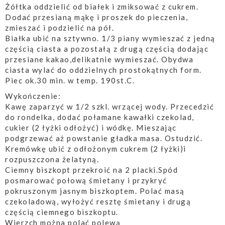
Żółtka oddzielić od białek i zmiksować z cukrem.
Dodać przesianą mąkę i proszek do pieczenia,
zmieszać i podzielić na pół.
Białka ubić na sztywno. 1/3 piany wymieszać z jedną
częścią ciasta a pozostałą z drugą częścią dodając
przesiane kakao,delikatnie wymieszać. Obydwa
ciasta wylać do oddzielnych prostokątnych form.
Piec ok.30 min. w temp. 190st.C.
Wykończenie:
Kawę zaparzyć w 1/2 szkl. wrzącej wody. Przecedzić
do rondelka, dodać połamane kawałki czekolad,
cukier (2 łyżki odłożyć) i wódkę. Mieszając
podgrzewać aż powstanie gładka masa. Ostudzić.
Kremówkę ubić z odłożonym cukrem (2 łyżki)i
rozpuszczona żelatyną.
Ciemny biszkopt przekroić na 2 placki.Spód
posmarować połową śmietany i przykryć
pokruszonym jasnym biszkoptem. Polać masą
czekoladową, wyłożyć resztę śmietany i drugą
częścią ciemnego biszkoptu.
Wierzch można polać polewą