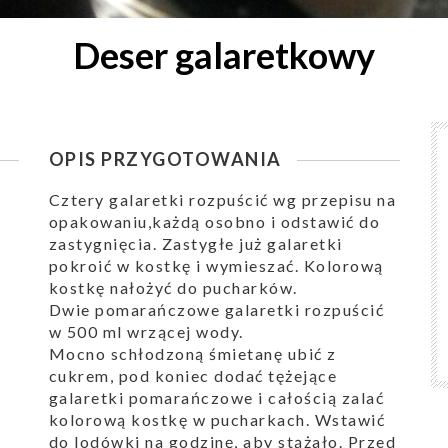
Deser galaretkowy
OPIS PRZYGOTOWANIA
Cztery galaretki rozpuścić wg przepisu na
opakowaniu,każdą osobno i odstawić do
zastygnięcia. Zastygłe już galaretki
pokroić w kostkę i wymieszać. Kolorową
kostkę nałożyć do pucharków.
Dwie pomarańczowe galaretki rozpuścić
w 500 ml wrzącej wody.
Mocno schłodzoną śmietanę ubić z
cukrem, pod koniec dodać tężejące
galaretki pomarańczowe i całością zalać
kolorową kostkę w pucharkach. Wstawić
do lodówki na godzinę, aby stążało. Przed