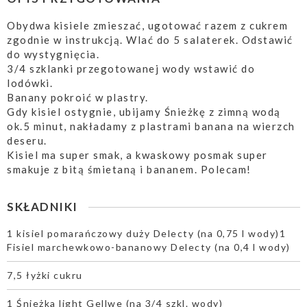
Obydwa kisiele zmieszać, ugotować razem z cukrem
zgodnie w instrukcją. Wlać do 5 salaterek. Odstawić
do wystygnięcia.
3/4 szklanki przegotowanej wody wstawić do
lodówki.
Banany pokroić w plastry.
Gdy kisiel ostygnie, ubijamy Śnieżkę z zimną wodą
ok.5 minut, nakładamy z plastrami banana na wierzch
deseru.
Kisiel ma super smak, a kwaskowy posmak super
smakuje z bitą śmietaną i bananem. Polecam!
SKŁADNIKI
1 kisiel pomarańczowy duży Delecty (na 0,75 l wody)1
Fisiel marchewkowo-bananowy Delecty (na 0,4 l wody)
7,5 łyżki cukru
1 Śnieżka light Gellwe (na 3/4 szkl. wody)