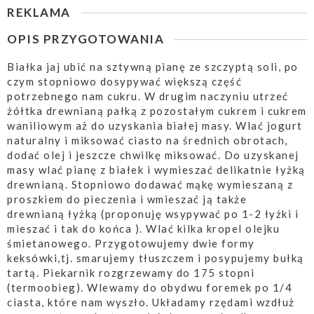
REKLAMA
OPIS PRZYGOTOWANIA
Białka jaj ubić na sztywną pianę ze szczyptą soli, po
czym stopniowo dosypywać większą część
potrzebnego nam cukru. W drugim naczyniu utrzeć
żółtka drewnianą pałką z pozostałym cukrem i cukrem
waniliowym aż do uzyskania białej masy. Wlać jogurt
naturalny i miksować ciasto na średnich obrotach,
dodać olej i jeszcze chwilkę miksować. Do uzyskanej
masy wlać pianę z białek i wymieszać delikatnie łyżką
drewnianą. Stopniowo dodawać mąkę wymieszaną z
proszkiem do pieczenia i wmieszać ją także
drewnianą łyżką (proponuję wsypywać po 1-2 łyżki i
mieszać i tak do końca ). Wlać kilka kropel olejku
śmietanowego. Przygotowujemy dwie formy
keksówki,tj. smarujemy tłuszczem i posypujemy bułką
tartą. Piekarnik rozgrzewamy do 175 stopni
(termoobieg). Wlewamy do obydwu foremek po 1/4
ciasta, które nam wyszło. Układamy rzędami wzdłuż