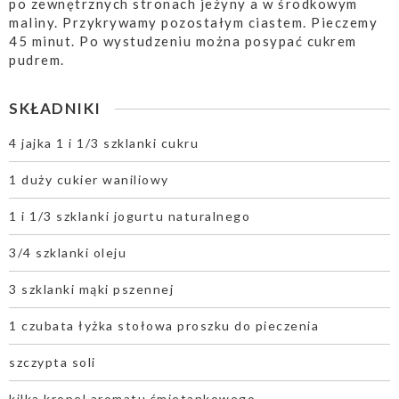
po zewnętrznych stronach jeżyny a w środkowym
maliny. Przykrywamy pozostałym ciastem. Pieczemy
45 minut. Po wystudzeniu można posypać cukrem
pudrem.
SKŁADNIKI
4 jajka 1 i 1/3 szklanki cukru
1 duży cukier waniliowy
1 i 1/3 szklanki jogurtu naturalnego
3/4 szklanki oleju
3 szklanki mąki pszennej
1 czubata łyżka stołowa proszku do pieczenia
szczypta soli
kilka kropel aromatu śmietankowego