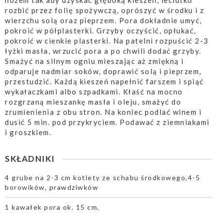
nożem tak aby uzyskać głęboką kieszeń, leciutko
rozbić przez folię spożywczą, oprószyć w środku i z
wierzchu solą oraz pieprzem. Pora dokładnie umyć,
pokroić w półplasterki. Grzyby oczyścić, opłukać,
pokroić w cienkie plasterki. Na patelni rozpuścić 2-3
łyżki masła, wrzucić pora a po chwili dodać grzyby.
Smażyć na silnym ogniu mieszając aż zmiękną i
odparuje nadmiar soków, doprawić solą i pieprzem,
przestudzić. Każdą kieszeń napełnić farszem i spiąć
wykałaczkami albo szpadkami. Kłaść na mocno
rozgrzaną mieszankę masła i oleju, smażyć do
zrumienienia z obu stron. Na koniec podlać winem i
dusić 5 min. pod przykryciem. Podawać z ziemniakami
i groszkiem.
SKŁADNIKI
4 grube na 2-3 cm kotlety ze schabu środkowego,4-5
borowików, prawdziwków
1 kawałek pora ok. 15 cm,