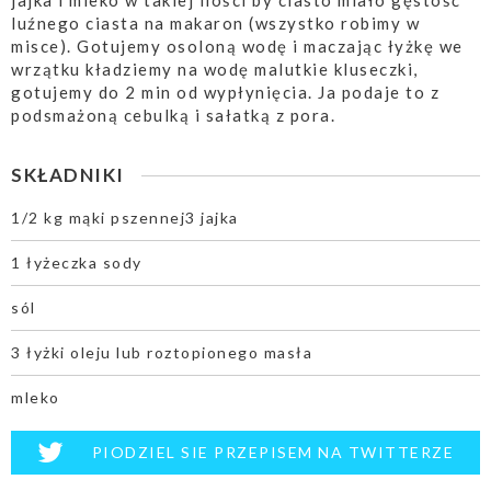
jajka i mleko w takiej ilości by ciasto miało gęstość
luźnego ciasta na makaron (wszystko robimy w
misce). Gotujemy osoloną wodę i maczając łyżkę we
wrzątku kładziemy na wodę malutkie kluseczki,
gotujemy do 2 min od wypłynięcia. Ja podaje to z
podsmażoną cebulką i sałatką z pora.
SKŁADNIKI
1/2 kg mąki pszennej3 jajka
1 łyżeczka sody
sól
3 łyżki oleju lub roztopionego masła
mleko
PIODZIEL SIE PRZEPISEM NA TWITTERZE