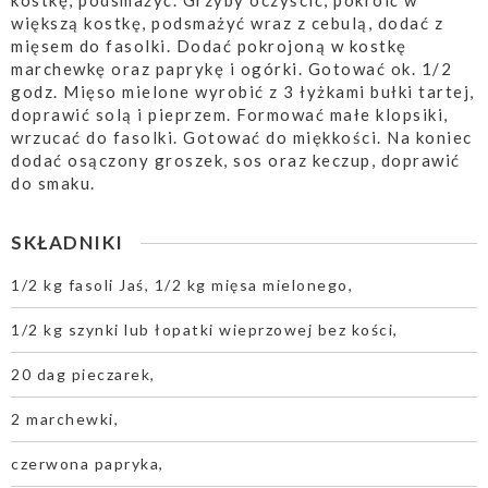
kostkę, podsmażyć. Grzyby oczyścić, pokroić w
większą kostkę, podsmażyć wraz z cebulą, dodać z
mięsem do fasolki. Dodać pokrojoną w kostkę
marchewkę oraz paprykę i ogórki. Gotować ok. 1/2
godz. Mięso mielone wyrobić z 3 łyżkami bułki tartej,
doprawić solą i pieprzem. Formować małe klopsiki,
wrzucać do fasolki. Gotować do miękkości. Na koniec
dodać osączony groszek, sos oraz keczup, doprawić
do smaku.
SKŁADNIKI
1/2 kg fasoli Jaś, 1/2 kg mięsa mielonego,
1/2 kg szynki lub łopatki wieprzowej bez kości,
20 dag pieczarek,
2 marchewki,
czerwona papryka,