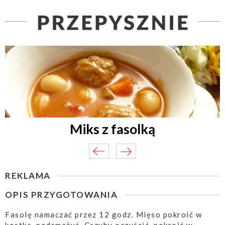
Miks z fasolką
REKLAMA
OPIS PRZYGOTOWANIA
Fasolę namaczać przez 12 godz. Mięso pokroić w