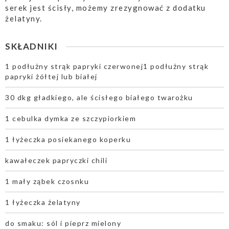
serek jest ścisły, możemy zrezygnować z dodatku
żelatyny.
SKŁADNIKI
1 podłużny strąk papryki czerwonej1 podłużny strąk
papryki żółtej lub białej
30 dkg gładkiego, ale ścisłego białego twarożku
1 cebulka dymka ze szczypiorkiem
1 łyżeczka posiekanego koperku
kawałeczek papryczki chili
1 mały ząbek czosnku
1 łyżeczka żelatyny
do smaku: sól i pieprz mielony