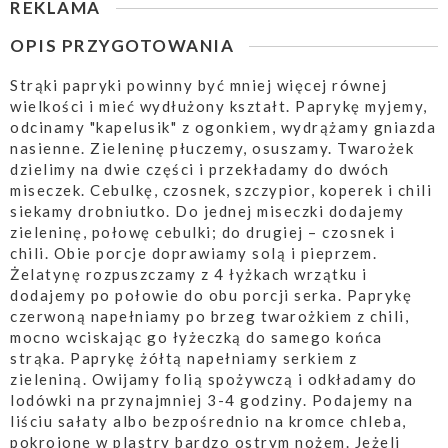
REKLAMA
OPIS PRZYGOTOWANIA
Strąki papryki powinny być mniej więcej równej
wielkości i mieć wydłużony kształt. Paprykę myjemy,
odcinamy "kapelusik" z ogonkiem, wydrążamy gniazda
nasienne. Zieleninę płuczemy, osuszamy. Twarożek
dzielimy na dwie części i przekładamy do dwóch
miseczek. Cebulkę, czosnek, szczypior, koperek i chili
siekamy drobniutko. Do jednej miseczki dodajemy
zieleninę, połowę cebulki; do drugiej – czosnek i
chili. Obie porcje doprawiamy solą i pieprzem.
Żelatynę rozpuszczamy z 4 łyżkach wrzątku i
dodajemy po połowie do obu porcji serka. Paprykę
czerwoną napełniamy po brzeg twarożkiem z chili,
mocno wciskając go łyżeczką do samego końca
strąka. Paprykę żółtą napełniamy serkiem z
zieleniną. Owijamy folią spożywczą i odkładamy do
lodówki na przynajmniej 3-4 godziny. Podajemy na
liściu sałaty albo bezpośrednio na kromce chleba,
pokrojone w plastry bardzo ostrym nożem. Jeżeli