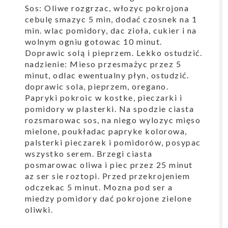
Sos: Oliwe rozgrzac, włozyc pokrojona
cebulę smazyc 5 min, dodać czosnek na 1
min. wlac pomidory, dac zioła, cukier i na
wolnym ogniu gotowac 10 minut.
Doprawic solą i pieprzem. Lekko ostudzić.
nadzienie: Mieso przesmażyc przez 5
minut, odlac ewentualny płyn, ostudzić.
doprawic sola, pieprzem, oregano.
Papryki pokroic w kostke, pieczarki i
pomidory w plasterki. Na spodzie ciasta
rozsmarowac sos, na niego wylozyc mięso
mielone, poukładac papryke kolorowa,
palsterki pieczarek i pomidorów, posypac
wszystko serem. Brzegi ciasta
posmarowac oliwa i piec przez 25 minut
az ser sie roztopi. Przed przekrojeniem
odczekac 5 minut. Mozna pod ser a
miedzy pomidory dać pokrojone zielone
oliwki.