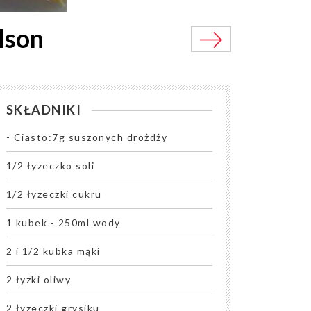
lson
SKŁADNIKI
- Ciasto:7g suszonych drożdży
1/2 łyzeczko soli
1/2 łyzeczki cukru
1 kubek - 250ml wody
2 i 1/2 kubka mąki
2 łyzki oliwy
2 łyzeczki grysiku