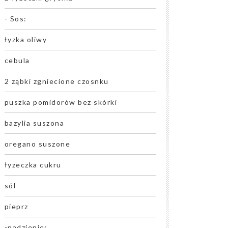
- Sos:
łyzka oliwy
cebula
2 ząbki zgniecione czosnku
puszka pomidorów bez skórki
bazylia suszona
oregano suszone
łyzeczka cukru
sól
pieprz
-nadzienie: