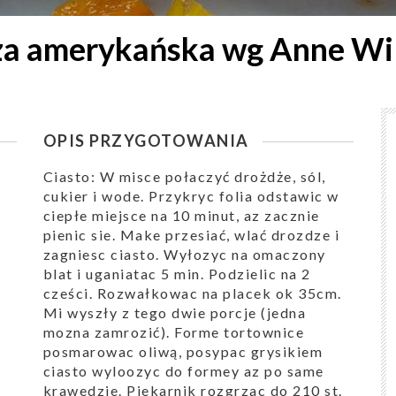
za amerykańska wg Anne Wi
OPIS PRZYGOTOWANIA
Ciasto: W misce połaczyć drożdże, sól,
cukier i wode. Przykryc folia odstawic w
ciepłe miejsce na 10 minut, az zacznie
pienic sie. Make przesiać, wlać drozdze i
zagniesc ciasto. Wyłozyc na omaczony
blat i uganiatac 5 min. Podzielic na 2
cześci. Rozwałkowac na placek ok 35cm.
Mi wyszły z tego dwie porcje (jedna
mozna zamrozić). Forme tortownice
posmarowac oliwą, posypac grysikiem
ciasto wyloozyc do formey az po same
krawedzie. Piekarnik rozgrzac do 210 st.