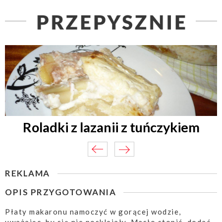
Roladki z lazanii z tuńczykiem
REKLAMA
OPIS PRZYGOTOWANIA
Płaty makaronu namoczyć w gorącej wodzie,