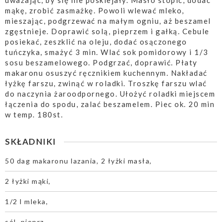
uważając, by się nie posklejały. Masło stopić, dodać
mąkę, zrobić zasmażkę. Powoli wlewać mleko,
mieszając, podgrzewać na małym ogniu, aż beszamel
zgęstnieje. Doprawić solą, pieprzem i gałką. Cebule
posiekać, zeszklić na oleju, dodać osączonego
tuńczyka, smażyć 3 min. Wlać sok pomidorowy i 1/3
sosu beszamelowego. Podgrzać, doprawić. Płaty
makaronu osuszyć ręcznikiem kuchennym. Nakładać
łyżkę farszu, zwinąć w roladki. Troszkę farszu wlać
do naczynia żaroodpornego. Ułożyć roladki miejscem
łączenia do spodu, zalać beszamelem. Piec ok. 20 min
w temp. 180st.
SKŁADNIKI
50 dag makaronu lazania, 2 łyżki masła,
2 łyżki mąki,
1/2 l mleka,
sól, pieprz,