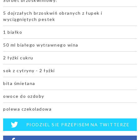
Sorbet brzoskwiniowy:
5 dojrzałych brzoskwiń obranych z łupek i
wyciągniętych pestek
1 białko
50 ml białego wytrawnego wina
2 łyżki cukru
sok z cytryny - 2 łyżki
bita śmietana
owoce do ozdoby
polewa czekoladowa
PIODZIEL SIE PRZEPISEM NA TWITTERZE