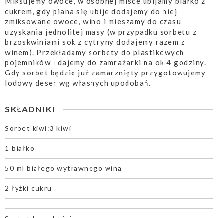
Miksujemy owoce, w osobnej misce ubijamy białko z
cukrem, gdy piana się ubije dodajemy do niej
zmiksowane owoce, wino i mieszamy do czasu
uzyskania jednolitej masy (w przypadku sorbetu z
brzoskwiniami sok z cytryny dodajemy razem z
winem). Przekładamy sorbety do plastikowych
pojemników i dajemy do zamrażarki na ok 4 godziny.
Gdy sorbet będzie już zamarznięty przygotowujemy
lodowy deser wg własnych upodobań.
SKŁADNIKI
Sorbet kiwi:3 kiwi
1 białko
50 ml białego wytrawnego wina
2 łyżki cukru