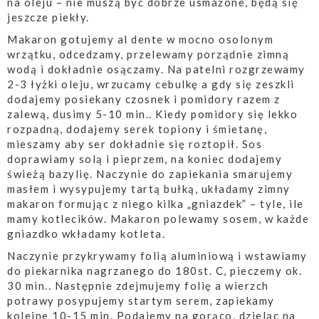
na oleju – nie muszą być dobrze usmażone, będą się
jeszcze piekły.
Makaron gotujemy al dente w mocno osolonym
wrzątku, odcedzamy, przelewamy porządnie zimną
wodą i dokładnie osączamy. Na patelni rozgrzewamy
2-3 łyżki oleju, wrzucamy cebulkę a gdy się zeszkli
dodajemy posiekany czosnek i pomidory razem z
zalewą, dusimy 5-10 min.. Kiedy pomidory się lekko
rozpadną, dodajemy serek topiony i śmietanę,
mieszamy aby ser dokładnie się roztopił. Sos
doprawiamy solą i pieprzem, na koniec dodajemy
świeżą bazylię. Naczynie do zapiekania smarujemy
masłem i wysypujemy tartą bułką, układamy zimny
makaron formując z niego kilka „gniazdek” – tyle, ile
mamy kotlecików. Makaron polewamy sosem, w każde
gniazdko wkładamy kotleta.
Naczynie przykrywamy folią aluminiową i wstawiamy
do piekarnika nagrzanego do 180st. C, pieczemy ok.
30 min.. Następnie zdejmujemy folię a wierzch
potrawy posypujemy startym serem, zapiekamy
kolejne 10-15 min. Podajemy na gorąco, dzieląc na