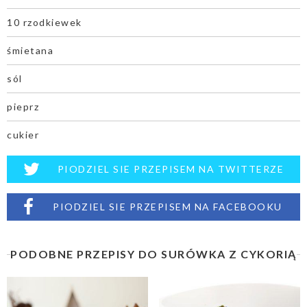
10 rzodkiewek
śmietana
sól
pieprz
cukier
PIODZIEL SIE PRZEPISEM NA TWITTERZE
PIODZIEL SIE PRZEPISEM NA FACEBOOKU
PODOBNE PRZEPISY DO SURÓWKA Z CYKORIĄ